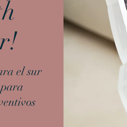
th
r!
ara el sur
 para
ventivos