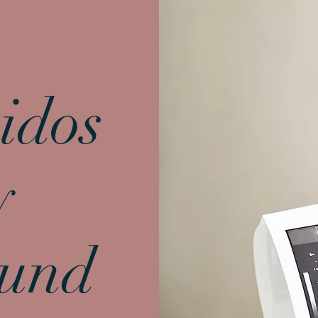
idos
y
ound