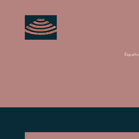
My Ultrasound Health Cen
Home
The Clinic
Our Services
Insurance
Españo