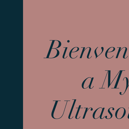
Bienven
a M
Ultras