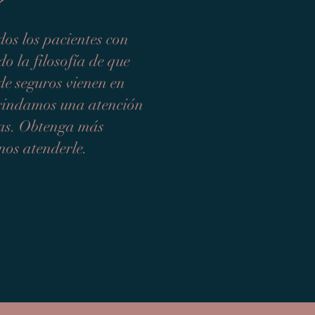
?
os los pacientes con
do la filosofía de que
de seguros vienen en
 brindamos una atención
tas. Obtenga más
nos atenderle.